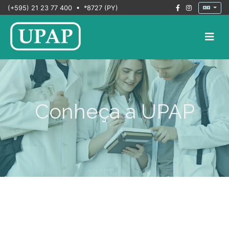
(+595) 21 23 77 400 • *8727 (PY)
Conheça a UPAP